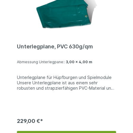
Unterlegplane, PVC 630g/qm
Abmessung Unterlegpane::
3,00 x 4,00 m
Unterlegplane für Hüpfburgen und Spielmodule
Unsere Unterlegplane ist aus einem sehr
robusten und strapzierfähigen PVC-Material und
eignet sich daher sehr gut zum Schutz von
Hüpfburgen und Spielmodulen gegen Abrieb
oder Beschädigungen. Technische Information:
PVC 680g/qm | beidseitig PVC beschichtets
Polyester | es sind keine Farben wählbar Bei
den Produktfotos handelt es sich um Beispiel, die
229,00 €*
Farben der gelieferten Ware können abweichen.