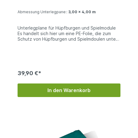
Abmessung Unterlegpane::
3,00 x 4,00 m
Unterlegplane für Hüpfburgen und Spielmodule
Es handelt sich hier um eine PE-Folie, die zum
Schutz von Hüpfburgen und Spielmdoulen unter
diese gelegt wird. Natürlich können Sie diese
Unterlegplanen auch zu anderen Zwecken
verwenden. Technische Information: PE-Folie ca.
160g/qm (Reißfestigkeit 750N/5cm) oder
260g/qm Reißfestigkeit 1200N/5cm) | mit
verstärkender Gewebeeinlage | alle 100 cm
39,90 €*
umlaufend geöst Bei den Produktfotos handelt
es sich um Beispiel, die Farben der gelieferten
Ware kann abweichen.
In den Warenkorb