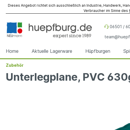
Dieses Angebot richtet sich ausschließlich an Industrie, Handwerk, Han
Verbraucher im Sinne des §
06501 / 60
team@huepf
Home
Aktuelle Lagerware
Hüpfburgen
Sp
Zubehör
Zur Kategorie Hüpfburgen
Zur Kategorie Spiel- & Eventmodule
Zur Kategorie Referenzen
Zur Kategorie Werbeobjekte
Zur Kategorie Zubehör
Zur Kategorie Vermietung
Unterlegplane, PVC 63
Hüpfburgen
Spiel- & Eventmodule
Hüpfburgen
Sky Dancer
Befestigung
Hüpfburgen
Hüpfbu
Spielm
Spiel- 
Werbe
Fallsch
Event- 
Sonder
Sonder
Werbewürfel
Reparatur
Werbez
Unterl