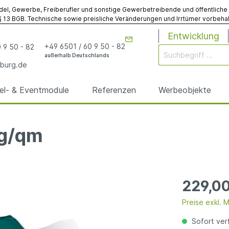
del, Gewerbe, Freiberufler und sonstige Gewerbetreibende und öffentliche Ins
 13 BGB. Technische sowie preisliche Veränderungen und Irrtümer vorbehalt
Entwicklung
+49 6501 / 60 9 50 - 82
 9 50 - 82
außerhalb Deutschlands
burg.de
iel- & Eventmodule
Referenzen
Werbeobjekte
0g/qm
rgen
odule
& Eventmodule
bögen
utz
& Spielmodule
Werbebojen
Gebläse
Sonstiges
anfertigungen
anfertigungen
229,00
elte
egplanen
Sonstiges Werbemodu
Sonstiges Zubehör
Preise exkl. 
Sofort verf