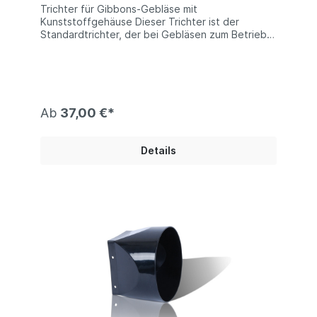
Trichter für Gibbons-Gebläse mit
Kunststoffgehäuse Dieser Trichter ist der
Standardtrichter, der bei Gebläsen zum Betrieb
von Hüpfburgen der Firma Gibbons verwendet
wird. Technische Information:Anschlussöffnung
für die Luftzuführung bei z.B. Hüpfburgen ca. 21
cm Durchmesser.
Ab
37,00 €*
Details