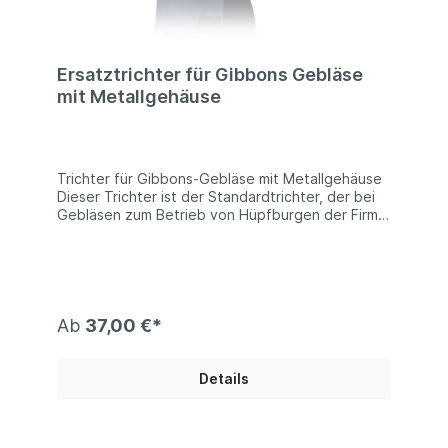
Ersatztrichter für Gibbons Gebläse
mit Metallgehäuse
Trichter für Gibbons-Gebläse mit Metallgehäuse
Dieser Trichter ist der Standardtrichter, der bei
Gebläsen zum Betrieb von Hüpfburgen der Firma
Gibbons verwendet wird. Technische
Information:Anschlussöffnung für die
Luftzuführung bei z.B. Hüpfburgen ca. 21 cm
Durchmesser.
Ab
37,00 €*
Details