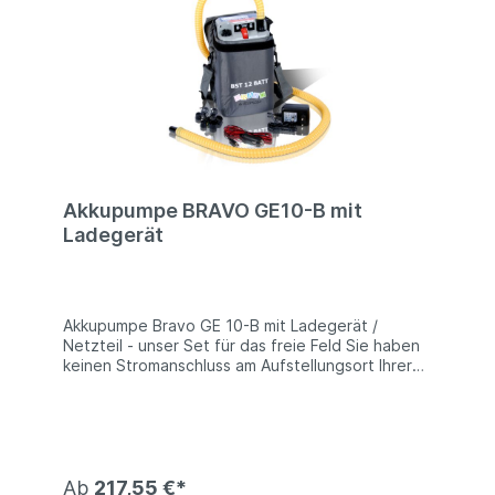
Akkupumpe BRAVO GE10-B mit
Ladegerät
Akkupumpe Bravo GE 10-B mit Ladegerät /
Netzteil - unser Set für das freie Feld Sie haben
keinen Stromanschluss am Aufstellungsort Ihrer
Zelte? Mit unserer Akkupumpe sind Sie
unabhängig! Vollgeladen erlaubt diese einen
Betrieb von ca. 15 Minuten. Wieder auf ladbar
über einen 12 V-Anschluss oder nach dem Event
über das mitgelieferte Ladegerät können Sie Ihr
pneumatisches Zelt mit dieser Akkupumpe auch
Ab
217,55 €*