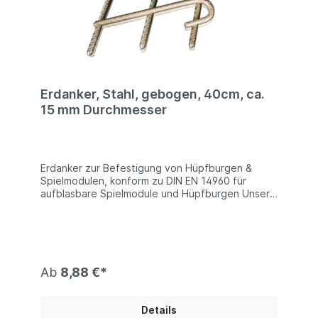
Erdanker, Stahl, gebogen, 40cm, ca.
15 mm Durchmesser
Erdanker zur Befestigung von Hüpfburgen &
Spielmodulen, konform zu DIN EN 14960 für
aufblasbare Spielmodule und Hüpfburgen Unsere
Erdanker sind aus massivem Stahl und am oberen
Ende abgerundet und halten eine Belastung von
1600 N stand. Somit sind diese Erdanker absolut
konform mit der DIN/EN 14960 für aufblasbare
Spielgeräte und können zusammen mit
Hüpfburgen und anderen ähnlichen Spielgeräten
Ab
8,88 €*
verwendet werden. Technische Information: ca.
40cm lang | ca. 16 mm Durchmesser | Stahl
verzinkt
Details