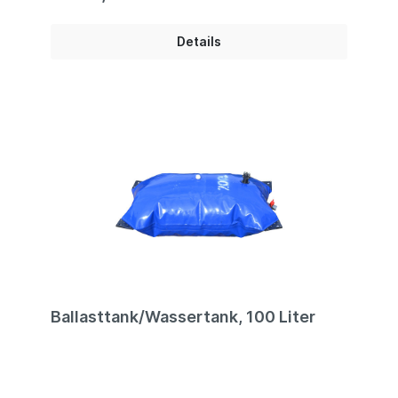
auf jeder grünen Wiese aufstellen.Technische
Information:Akkupumpe mit Netzteil | bis 800
mbar |18 x 18 x 28 cm | 4,80 kg | 400
Details
l/Min.InformationDie Akkupumpe muss vor dem
ersten Einsatz vollständig geladen werden. Ein
Einsatz nur über den 12V-Anschluss funktioniert
nicht. Eine Akku-Füllung reicht für ein 4 x 4 m-
Zelt. (Event Tent pneumatisch) Die Pumpe kann
vom von der Form die auf dem Foto gezeigt wird
abweichen!
Ballasttank/Wassertank, 100 Liter