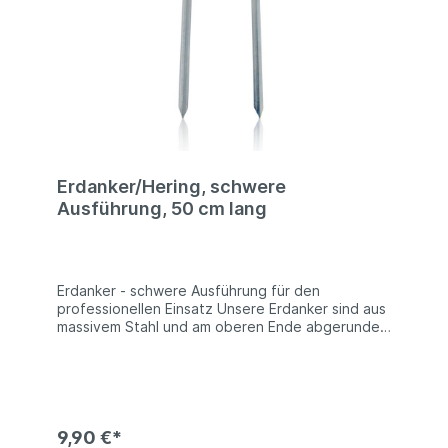
Erdanker/Hering, schwere
Ausführung, 50 cm lang
Erdanker - schwere Ausführung für den
professionellen Einsatz Unsere Erdanker sind aus
massivem Stahl und am oberen Ende abgerundet.
Somit sind diese Heringe konfrom mit der DIN/EN
14960 für aufblasbare Spielgeräte und können
zusammen mit Hüpfburgen und anderen
ähnlichen Spielgeräten verwendet werden. Diese
Ausführung der Erdnägel ist äußerst robust und
hochwertig und somit ideal für den gewerblichen
9,90 €*