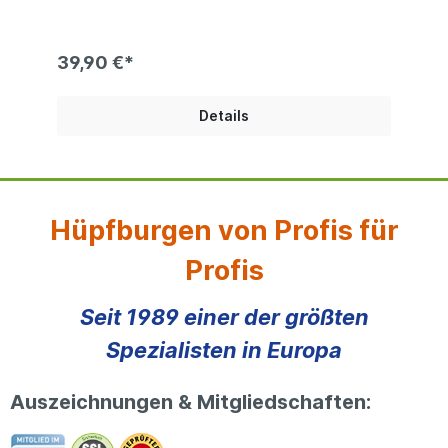
verwenden. Technische Information: PE-Folie ca.
160g/qm (Reißfestigkeit 750N/5cm) oder
260g/qm Reißfestigkeit 1200N/5cm) | mit
verstärkender Gewebeeinlage | alle 100 cm
39,90 €*
umlaufend geöst Bei den Produktfotos handelt
es sich um Beispiel, die Farben der gelieferten
Ware kann abweichen.
Details
Hüpfburgen von Profis für
Profis
Seit 1989 einer der größten
Spezialisten in Europa
Auszeichnungen & Mitgliedschaften: