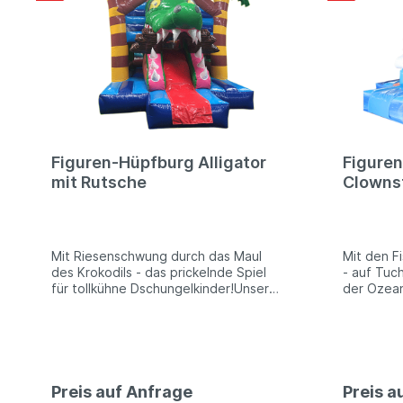
Figuren-Hüpfburg Alligator
Figure
mit Rutsche
Clownsf
Mit Riesenschwung durch das Maul
Mit den F
des Krokodils - das prickelnde Spiel
- auf Tuc
für tollkühne Dschungelkinder!Unsere
der Ozean
Figuren-Hüpfburgen bieten nicht nur
Hüpfburge
den klassischen Hüpfspaß, sondern
klassisch
verfügen ebenso über die Möglichkeit
verfügen 
des Rutschens sowie Hindernisse im
des Rutsc
Inneren. Toben, Hochsprung,
Inneren. 
Wettkampf, Spiel und Spaß - an
Wettkampf
Preis auf Anfrage
Preis a
diesem Modul können alle furchtlosen
kleinen M