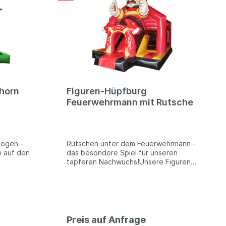
horn
Figuren-Hüpfburg
Feuerwehrmann mit Rutsche
ogen -
Rutschen unter dem Feuerwehrmann -
h auf den
das besondere Spiel für unseren
tapferen Nachwuchs!Unsere Figuren-
fburgen
Hüpfburgen bieten nicht nur den
chen
klassischen Hüpfspaß, sondern
n ebenso
verfügen ebenso über die Möglichkeit
tschens
des Rutschens sowie Hindernisse im
n. Toben,
Inneren. Toben, Hochsprung,
el und
Wettkampf, Spiel und Spaß - an
Preis auf Anfrage
nen
diesem Modul können alle kleinen