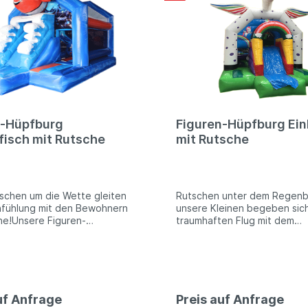
n-Hüpfburg
Figuren-Hüpfburg Ein
isch mit Rutsche
mit Rutsche
ischen um die Wette gleiten
Rutschen unter dem Regenb
hfühlung mit den Bewohnern
unsere Kleinen begeben sic
e!Unsere Figuren-
traumhaften Flug mit dem
n bieten nicht nur den
Einhorn!Unsere Figuren-Hüp
en Hüpfspaß, sondern
bieten nicht nur den klassis
ebenso über die Möglichkeit
Hüpfspaß, sondern verfüge
hens sowie Hindernisse im
über die Möglichkeit des Ru
Toben, Hochsprung,
sowie Hindernisse im Innere
, Spiel und Spaß - unsere
Hochsprung, Wettkampf, Spi
uf Anfrage
Preis auf Anfrage
eeresforscher können hier
Spaß - an diesem Modul kön