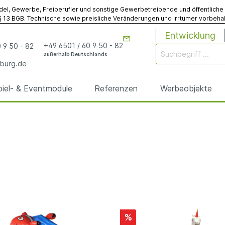
del, Gewerbe, Freiberufler und sonstige Gewerbetreibende und öffentliche Ins
 13 BGB. Technische sowie preisliche Veränderungen und Irrtümer vorbehalt
Entwicklung
+49 6501 / 60 9 50 - 82
 9 50 - 82
außerhalb Deutschlands
burg.de
piel- & Eventmodule
Referenzen
Werbeobjekte
rgen
odule
& Eventmodule
bögen
utz
& Spielmodule
Werbebojen
Gebläse
Sonstiges
anfertigungen
anfertigungen
elte
egplanen
Sonstiges Werbemodu
Sonstiges Zubehör
%