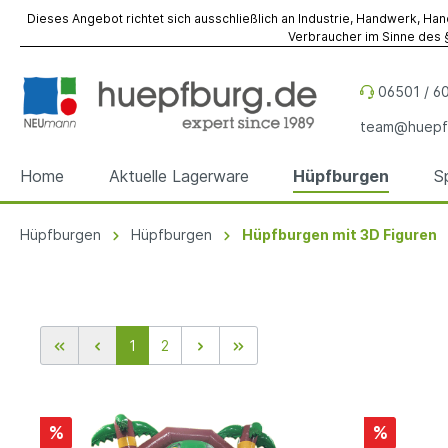
Dieses Angebot richtet sich ausschließlich an Industrie, Handwerk, Han
Verbraucher im Sinne des §
06501 / 60
team@huepf
Home
Aktuelle Lagerware
Hüpfburgen
S
Hüpfburgen
Hüpfburgen
Hüpfburgen mit 3D Figuren
Zur Kategorie Hüpfburgen
Zur Kategorie Spiel- & Eventmodule
Zur Kategorie Referenzen
Zur Kategorie Werbeobjekte
Zur Kategorie Zubehör
Zur Kategorie Vermietung
Hüpfburgen
Spiel- & Eventmodule
Hüpfburgen
Sky Dancer
Befestigung
Hüpfburgen
Hüpfbu
Spielm
Spiel- 
Werbe
Fallsch
Event- 
Sonder
Sonder
Hüpfburgen mit 3D Figuren
1
2
Werbewürfel
Reparatur
Werbez
Unterl
%
%