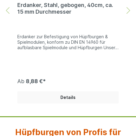
Erdanker, Stahl, gebogen, 40cm, ca.
15 mm Durchmesser
Erdanker zur Befestigung von Hüpfburgen &
Spielmodulen, konform zu DIN EN 14960 für
aufblasbare Spielmodule und Hüpfburgen Unsere
Erdanker sind aus massivem Stahl und am oberen
Ende abgerundet und halten eine Belastung von
1600 N stand. Somit sind diese Erdanker absolut
konform mit der DIN/EN 14960 für aufblasbare
Spielgeräte und können zusammen mit
Hüpfburgen und anderen ähnlichen Spielgeräten
Ab
8,88 €*
verwendet werden. Technische Information: ca.
40cm lang | ca. 16 mm Durchmesser | Stahl
verzinkt
Details
Hüpfburgen von Profis für