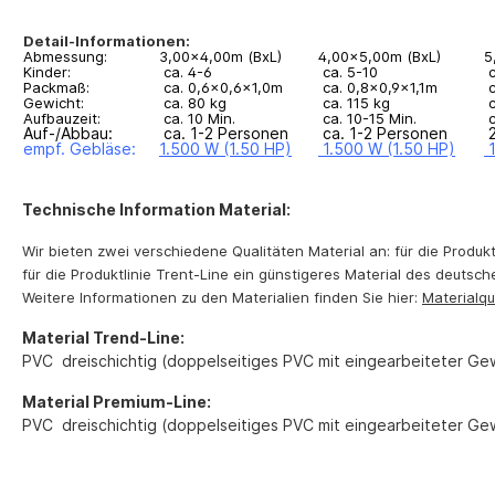
Detail-Informationen:
Abmessung:
3,00x4,00m (BxL)
4,00x5,00m (BxL)
5
Kinder:
ca. 4-6
ca. 5-10
c
Packmaß:
ca. 0,6x0,6x1,0m
ca. 0,8x0,9x1,1m
c
Gewicht:
ca. 80 kg
ca. 115 kg
c
Aufbauzeit:
ca. 10 Min.
ca. 10-15 Min.
c
Auf-/Abbau:
ca. 1-2 Personen
ca. 1-2 Personen
2
empf. Gebläse:
1.500 W (1.50 HP)
1.500 W (1.50 HP)
Technische Information Material:
Wir bieten zwei verschiedene Qualitäten Material an: für die Produk
für die Produktlinie Trent-Line ein günstigeres Material des deutsc
Weitere Informationen zu den Materialien finden Sie hier:
Materialqu
Material Trend-Line:
PVC dreischichtig (doppelseitiges PVC mit eingearbeiteter Ge
Material Premium-Line:
PVC dreischichtig (doppelseitiges PVC mit eingearbeiteter Ge