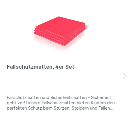
Fallschutzmatten, 4er Set
Fallschutzmatten und Sicherheitsmatten – Sicherheit
geht vor! Unsere Fallschutzmatten bieten Kindern den
perfekten Schutz beim Stürzen, Stolpern und Fallen.
Unser Steckmattensystem lässt sich wie ein Puzzle
nach Blieben zusammensetzen und erweitern: Durch
die schwalbenschwanzförmigen Aussparungen am
Rand ist ein einfaches Zusammenstecken und