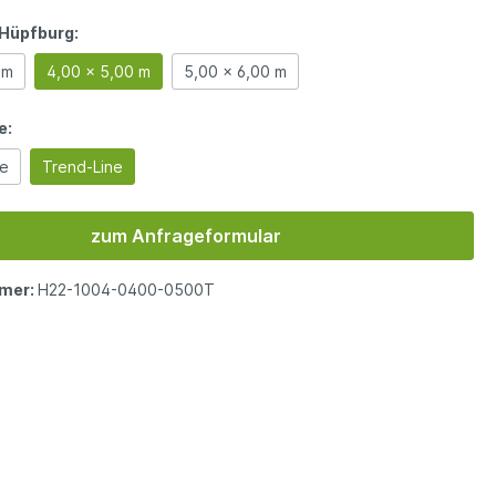
Hüpfburg:
 m
4,00 x 5,00 m
5,00 x 6,00 m
e:
ne
Trend-Line
zum Anfrageformular
mer:
H22-1004-0400-0500T