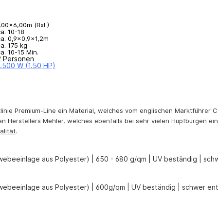
,00x6,00m (BxL)
a. 10-18
a. 0,9x0,9x1,2m
a. 175 kg
a. 10-15 Min.
 Personen
1.500 W (1.50 HP)
tlinie Premium-Line ein Material, welches vom englischen Marktführer C
hen Herstellers Mehler, welches ebenfalls bei sehr vielen Hüpfburgen ein
alität
.
webeeinlage aus Polyester) | 650 - 680 g/qm | UV beständig | sc
webeeinlage aus Polyester) | 600g/qm | UV beständig | schwer ent