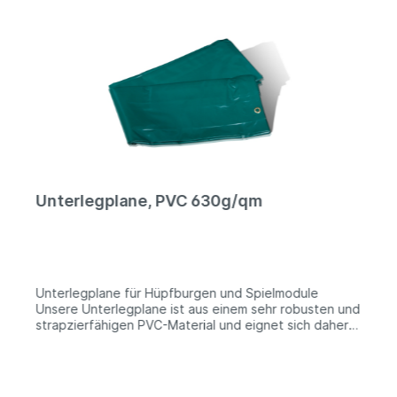
Unterlegplane, PVC 630g/qm
Unterlegplane für Hüpfburgen und Spielmodule
Unsere Unterlegplane ist aus einem sehr robusten und
strapzierfähigen PVC-Material und eignet sich daher
sehr gut zum Schutz von Hüpfburgen und
Spielmodulen gegen Abrieb oder Beschädigungen.
Technische Information: PVC 680g/qm | beidseitig
PVC beschichtets Polyester | es sind keine Farben