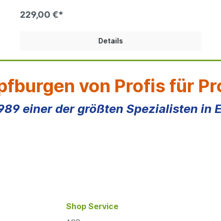
wählbar Bei den Produktfotos handelt es sich um
Beispiel, die Farben der gelieferten Ware können
229,00 €*
abweichen.
Details
fburgen von Profis für Pr
1989 einer der größten Spezialisten in 
Shop Service