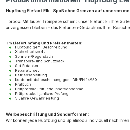
Hüpfburg Elefant Elli - Spaß ohne Grenzen auf unserem me
Törööö! Mit lauter Trompete scheint unser Elefant Elli Ihre S
unvergessen bleiben – das Elefanten-Gedächtnis Ihrer Besucher 
Im Lieferumfang und Preis enthalten:
√
Hüpfburg gem. Beschreibung
Sicherheitsnetz
√
√
Sonnen-/Regendach
√
Transport- und Schutzsack
√
Set Erdanker
√
Reparaturset
√
Betriebsanleitung
√
Konformitätsbescheinung gem. DIN/EN 14960
√
Prüfbuch
√
Prüfprotokoll für jede Inbetriebnahme
√
Prüfprotokoll jähliche Prüfung
√
5 Jahre Gewährleistung
Werbebeschriftung und Sonderformen:
Wir können jede Hüpfburg und Spielmodul individuell nach Ihre