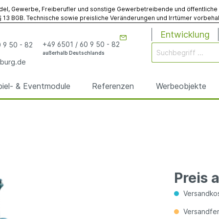
del, Gewerbe, Freiberufler und sonstige Gewerbetreibende und öffentliche Ins
 13 BGB. Technische sowie preisliche Veränderungen und Irrtümer vorbehalt
Entwicklung
+49 6501 / 60 9 50 - 82
 9 50 - 82
außerhalb Deutschlands
burg.de
piel- & Eventmodule
Referenzen
Werbeobjekte
rgen
odule
& Eventmodule
bögen
utz
& Spielmodule
Werbebojen
Gebläse
Sonstiges
anfertigungen
anfertigungen
Preis 
elte
egplanen
Sonstiges Werbemodu
Sonstiges Zubehör
Versandkos
Versandfert