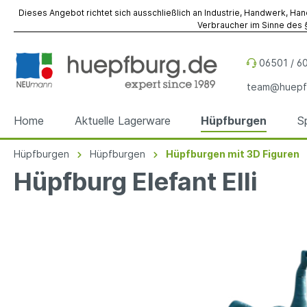
Dieses Angebot richtet sich ausschließlich an Industrie, Handwerk, Han
Verbraucher im Sinne des §
06501 / 60
team@huepf
Home
Aktuelle Lagerware
Hüpfburgen
S
Hüpfburgen
Hüpfburgen
Hüpfburgen mit 3D Figuren
Zur Kategorie Hüpfburgen
Zur Kategorie Spiel- & Eventmodule
Zur Kategorie Referenzen
Zur Kategorie Werbeobjekte
Zur Kategorie Zubehör
Zur Kategorie Vermietung
Hüpfburg Elefant Elli
Hüpfburgen
Spiel- & Eventmodule
Hüpfburgen
Sky Dancer
Befestigung
Hüpfburgen
Hüpfbu
Spielm
Spiel- 
Werbe
Fallsch
Event- 
Sonder
Sonder
Werbewürfel
Reparatur
Werbez
Unterl