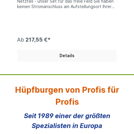
Netzteil - unser Set für das freie Feld Sie haben
keinen Stromanschluss am Aufstellungsort Ihrer
Zelte? Mit unserer Akkupumpe sind Sie
unabhängig! Vollgeladen erlaubt diese einen
Betrieb von ca. 15 Minuten. Wieder auf ladbar
über einen 12 V-Anschluss oder nach dem Event
über das mitgelieferte Ladegerät können Sie Ihr
pneumatisches Zelt mit dieser Akkupumpe auch
Ab
217,55 €*
auf jeder grünen Wiese aufstellen.Technische
Information:Akkupumpe mit Netzteil | bis 800
mbar |18 x 18 x 28 cm | 4,80 kg | 400
Details
l/Min.InformationDie Akkupumpe muss vor dem
ersten Einsatz vollständig geladen werden. Ein
Einsatz nur über den 12V-Anschluss funktioniert
nicht. Eine Akku-Füllung reicht für ein 4 x 4 m-
Zelt. (Event Tent pneumatisch) Die Pumpe kann
vom von der Form die auf dem Foto gezeigt wird
Hüpfburgen von Profis für
abweichen!
Profis
Seit 1989 einer der größten
Spezialisten in Europa