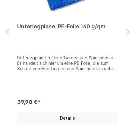
Unterlegplane, PE-Folie 160 g/qm
Unterlegplane für Hüpfburgen und Spielmodule
Es handelt sich hier um eine PE-Folie, die zum
Schutz von Hüpfburgen und Spielmdoulen unter
diese gelegt wird. Natürlich können Sie diese
Unterlegplanen auch zu anderen Zwecken
verwenden. Technische Information: PE-Folie ca.
160g/qm (Reißfestigkeit 750N/5cm) oder
260g/qm Reißfestigkeit 1200N/5cm) | mit
verstärkender Gewebeeinlage | alle 100 cm
39,90 €*
umlaufend geöst Bei den Produktfotos handelt
es sich um Beispiel, die Farben der gelieferten
Ware kann abweichen.
Details