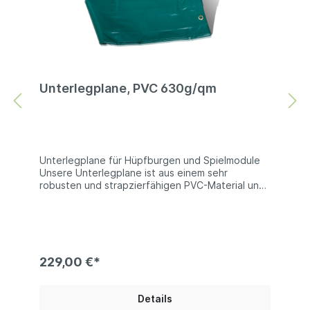
Unterlegplane, PVC 630g/qm
Unterlegplane für Hüpfburgen und Spielmodule
Unsere Unterlegplane ist aus einem sehr
robusten und strapzierfähigen PVC-Material und
eignet sich daher sehr gut zum Schutz von
Hüpfburgen und Spielmodulen gegen Abrieb
oder Beschädigungen. Technische Information:
PVC 680g/qm | beidseitig PVC beschichtets
Polyester | es sind keine Farben wählbar Bei
den Produktfotos handelt es sich um Beispiel, die
229,00 €*
Farben der gelieferten Ware können abweichen.
Details