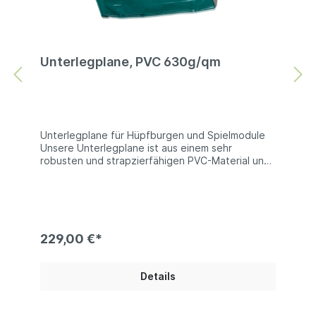
Unterlegplane, PVC 630g/qm
Unterlegplane für Hüpfburgen und Spielmodule
Unsere Unterlegplane ist aus einem sehr
robusten und strapzierfähigen PVC-Material und
eignet sich daher sehr gut zum Schutz von
Hüpfburgen und Spielmodulen gegen Abrieb
oder Beschädigungen. Technische Information:
PVC 680g/qm | beidseitig PVC beschichtets
Polyester | es sind keine Farben wählbar Bei
den Produktfotos handelt es sich um Beispiel, die
229,00 €*
Farben der gelieferten Ware können abweichen.
Details