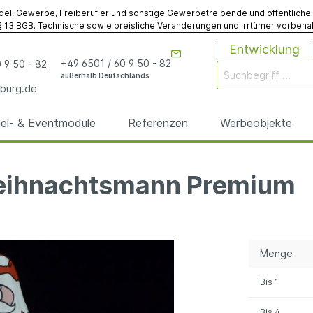
del, Gewerbe, Freiberufler und sonstige Gewerbetreibende und öffentliche Ins
 13 BGB. Technische sowie preisliche Veränderungen und Irrtümer vorbehalt
Entwicklung
+49 6501 / 60 9 50 - 82
 9 50 - 82
außerhalb Deutschlands
burg.de
iel- & Eventmodule
Referenzen
Werbeobjekte
Weihnachtsmann Premium
rgen
odule
& Eventmodule
bögen
utz
& Spielmodule
Werbebojen
Gebläse
Sonstiges
anfertigungen
anfertigungen
Menge
elte
egplanen
Sonstiges Werbemodu
Sonstiges Zubehör
Bis
1
Bis
4