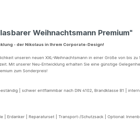
fblasbarer Weihnachtsmann Premium"
lung - der Nikolaus in Ihrem Corporate-Design!
ichkeit unseren neuen XXL-
Weihnachtsmann in einer Größe von bis zu
it. Mit unserer Neu-Entwicklung erhalten Sie eine günstige Gelegenhei
remium zum Sonderpreis!
beständig | schwer entflammbar nach DIN 4102, Brandklasse B1 | inter
e | Erdanker | Reparaturset | Transport-/Schutzsack
|
Optional: Innenb