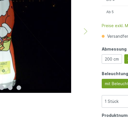
Ab
5
Preise exkl. 
Versandfert
Abmessung
200 cm
Beleuchtun
mit Beleuch
Produktnum