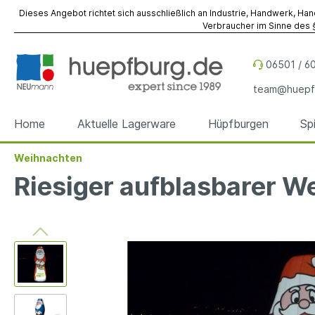
Dieses Angebot richtet sich ausschließlich an Industrie, Handwerk, Han
Verbraucher im Sinne des §
06501 / 60
team@huepf
Home
Aktuelle Lagerware
Hüpfburgen
Sp
Weihnachten
Zur Kategorie Hüpfburgen
Zur Kategorie Spiel- & Eventmodule
Zur Kategorie Referenzen
Zur Kategorie Werbeobjekte
Zur Kategorie Zubehör
Zur Kategorie Vermietung
Riesiger aufblasbarer 
Hüpfburgen
Spiel- & Eventmodule
Hüpfburgen
Sky Dancer
Befestigung
Hüpfburgen
Hüpfbu
Spielm
Spiel- 
Werbe
Fallsch
Event- 
Sonder
Sonder
Werbewürfel
Reparatur
Werbez
Unterl