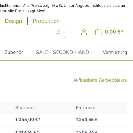
titutionen. Alle Preise zzgl. MwSt. Unser Angebot richtet sich nicht an
en. Alle Preise zzgl. MwSt.
Design
Produktion
0,00 €*
Zubehör
SALE - SECOND-HAND
Vermietung
Aufblasbare Werbeobjekte
Werbesäulen
Reinigung
Stückpreis
Bruttopreis
le
1.045,00 €*
1.243,55 €
1.013,65 €*
1.206,24 €