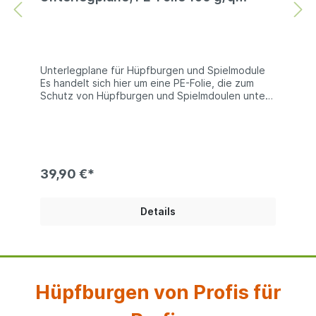
Unterlegplane für Hüpfburgen und Spielmodule
Es handelt sich hier um eine PE-Folie, die zum
Schutz von Hüpfburgen und Spielmdoulen unter
diese gelegt wird. Natürlich können Sie diese
Unterlegplanen auch zu anderen Zwecken
verwenden. Technische Information: PE-Folie ca.
160g/qm (Reißfestigkeit 750N/5cm) oder
260g/qm Reißfestigkeit 1200N/5cm) | mit
verstärkender Gewebeeinlage | alle 100 cm
39,90 €*
umlaufend geöst Bei den Produktfotos handelt
es sich um Beispiel, die Farben der gelieferten
Ware kann abweichen.
Details
Hüpfburgen von Profis für