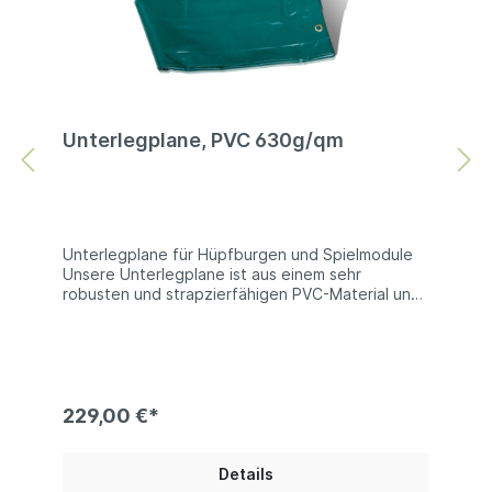
Unterlegplane, PVC 630g/qm
Unterlegplane für Hüpfburgen und Spielmodule
Unsere Unterlegplane ist aus einem sehr
robusten und strapzierfähigen PVC-Material und
eignet sich daher sehr gut zum Schutz von
Hüpfburgen und Spielmodulen gegen Abrieb
oder Beschädigungen. Technische Information:
PVC 680g/qm | beidseitig PVC beschichtets
Polyester | es sind keine Farben wählbar Bei
den Produktfotos handelt es sich um Beispiel, die
229,00 €*
Farben der gelieferten Ware können abweichen.
Details