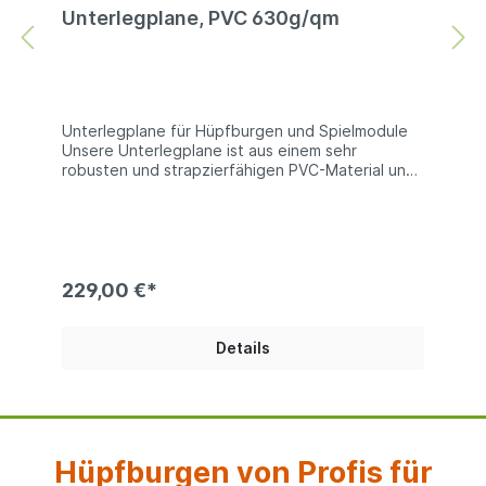
Unterlegplane, PVC 630g/qm
Unterlegplane für Hüpfburgen und Spielmodule
Unsere Unterlegplane ist aus einem sehr
robusten und strapzierfähigen PVC-Material und
eignet sich daher sehr gut zum Schutz von
Hüpfburgen und Spielmodulen gegen Abrieb
oder Beschädigungen. Technische Information:
PVC 680g/qm | beidseitig PVC beschichtets
Polyester | es sind keine Farben wählbar Bei
den Produktfotos handelt es sich um Beispiel, die
229,00 €*
Farben der gelieferten Ware können abweichen.
Details
Hüpfburgen von Profis für