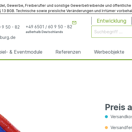
del, Gewerbe, Freiberufler und sonstige Gewerbetreibende und öffentliche Ins
 13 BGB. Technische sowie preisliche Veränderungen und Irrtümer vorbehalt
Entwicklung
+49 6501 / 60 9 50 - 82
 9 50 - 82
außerhalb Deutschlands
burg.de
piel- & Eventmodule
Referenzen
Werbeobjekte
rgen
odule
& Eventmodule
bögen
utz
& Spielmodule
Werbebojen
Gebläse
Sonstiges
anfertigungen
anfertigungen
Preis 
elte
egplanen
Sonstiges Werbemodu
Sonstiges Zubehör
Versandkos
Versandfert