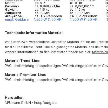
Kinder
ca. 4-6
ca. 5-10
c
Packmaß
ca. 0,8x0,9x1,1m
ca. 0,9x1,0x1,1m
c
Gewicht
ca. 115 kg
ca. 140 kg
c
Aufbauzeit
ca. 10 Min.
ca. 10-15 Min.
c
Auf-/Abbau
ca. 1-2 Personen
ca. 1-2 Personen
2
empf. Gebläse
1.500 W (1.50 HP)
1.500 W (1.50 HP)
Technische Information Material:
Wir bieten zwei verschiedene Qualitäten Material an: für die Produk
für die Produktlinie Trent-Line ein günstigeres Material des deutsc
Weitere Informationen zu den Materialien finden Sie hier:
Materialqu
Material Trend-Line:
PVC dreischichtig (doppelseitiges PVC mit eingearbeiteter Ge
Material Premium-Line:
PVC dreischichtig (doppelseitiges PVC mit eingearbeiteter Ge
Hersteller:
NEUmann GmbH - huepfburg.de