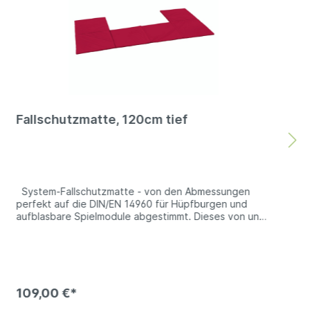
Fallschutzmatte, 120cm tief
System-Fallschutzmatte - von den Abmessungen
perfekt auf die DIN/EN 14960 für Hüpfburgen und
aufblasbare Spielmodule abgestimmt. Dieses von uns
speziell entwickelt Fallschutzmatten-System ist genau
auf die Anforderungen der DIN/EN 14960 abgestimmt.
Diese Norm besagt, dass bei der Nutzung von
Hüpfburgen und Spielmodulen auf harten Untergrund
(z.B. Pflastersteinen, Teerstraßen usw.), trotz
aufblasbarer Eingangsstufe ein geeigneter Fallschutz
109,00 €*
vorhanden sein muss. Dieser Sicherheitsbereich muss