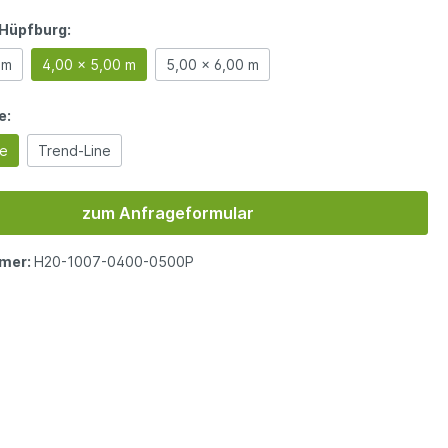
Hüpfburg:
 m
4,00 x 5,00 m
5,00 x 6,00 m
e:
ne
Trend-Line
zum Anfrageformular
mer:
H20-1007-0400-0500P