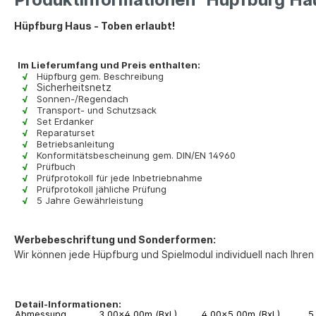
Hüpfburg Haus - Toben erlaubt!
Im Lieferumfang und Preis enthalten:
√
Hüpfburg gem. Beschreibung
Sicherheitsnetz
√
√
Sonnen-/Regendach
√
Transport- und Schutzsack
√
Set Erdanker
√
Reparaturset
√
Betriebsanleitung
√
Konformitätsbescheinung gem. DIN/EN 14960
√
Prüfbuch
√
Prüfprotokoll für jede Inbetriebnahme
√
Prüfprotokoll jähliche Prüfung
√
5 Jahre Gewährleistung
Werbebeschriftung und Sonderformen:
Wir können jede Hüpfburg und Spielmodul individuell nach Ihre
Detail-Informationen:
Abmessung
3,00x4,00m (BxL)
4,00x5,00m (BxL)
5