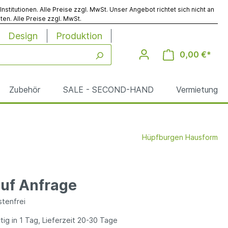
titutionen. Alle Preise zzgl. MwSt. Unser Angebot richtet sich nicht an
en. Alle Preise zzgl. MwSt.
Design
Produktion
0,00 €*
Zubehör
SALE - SECOND-HAND
Vermietung
Hüpfburgen Hausform
Werbesäulen
Reinigung
auf Anfrage
le
tenfrei
ig in 1 Tag, Lieferzeit 20-30 Tage