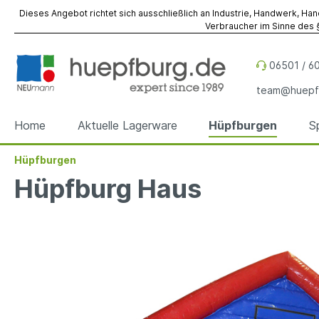
Dieses Angebot richtet sich ausschließlich an Industrie, Handwerk, Han
Verbraucher im Sinne des §
06501 / 60
team@huepf
Home
Aktuelle Lagerware
Hüpfburgen
S
Hüpfburgen
Zur Kategorie Hüpfburgen
Zur Kategorie Spiel- & Eventmodule
Zur Kategorie Referenzen
Zur Kategorie Werbeobjekte
Zur Kategorie Zubehör
Zur Kategorie Vermietung
Hüpfburg Haus
Hüpfburgen
Spiel- & Eventmodule
Hüpfburgen
Sky Dancer
Befestigung
Hüpfburgen
Hüpfbu
Spielm
Spiel- 
Werbe
Fallsch
Event- 
Sonder
Sonder
Werbewürfel
Reparatur
Werbez
Unterl