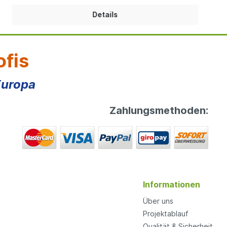
mindesten 120 cm entsprechen. Fallschutzmatten
bieten Kindern den perfekten Schutz beim Stürzen,
Details
Stolpern und Fallen. Das Mattensystem wird passend
zur Eingangsstufe Ihrer Hüpfburg oder Ihres
Spielmodules von uns gefertigt. Die einzelnen Module
sind so konstruiert, dass diese teilweise geklappt
ofis
werden können und dann in Kombination mit einem
Klettsystem sicher miteinander verbunden werden.
Zur Fertigung benötigen wir von Ihnen dann die Breite
Europa
und die Tiefe Ihrer Eingangsstufe am Spielmodul.
Gegenüber der Fallschutzmatte Basic, hat das System
Comfort den großen Vorteil, dass das Innenteil aus
Zahlungsmethoden:
Hartschaumstoff keine Wasser aufnimmt! Technische
Information:Fallschutzmatte Basic:120 cm Tief, Länge
gem. Ihrer Vorgaben/Bestellung | Schaumstoffkern ca.
5 cm hoch | Hülle aus PVC ca. 620 g/qm |
KlettsystemFallschutzmatte Comfort:120 cm Tief,
Länge gem. Ihrer Vorgaben/Bestellung |
Hartschaumstoffkern ca. 3,5 cm hoch | Schaumstoff
nimmt kein Wasser auf | Hülle aus PVC ca. 620 g/qm |
Informationen
Klettsystem Mindestabnahme:4 laufende Meter
(kleinere Mengen auf Anfrage)
Über uns
Projektablauf
Qualität & Sicherheit