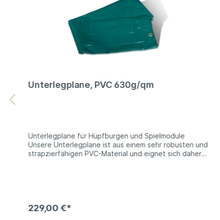
Unterlegplane, PVC 630g/qm
Unterlegplane für Hüpfburgen und Spielmodule
Unsere Unterlegplane ist aus einem sehr robusten und
strapzierfähigen PVC-Material und eignet sich daher
sehr gut zum Schutz von Hüpfburgen und
Spielmodulen gegen Abrieb oder Beschädigungen.
Technische Information: PVC 680g/qm | beidseitig
PVC beschichtets Polyester | es sind keine Farben
wählbar Bei den Produktfotos handelt es sich um
Beispiel, die Farben der gelieferten Ware können
229,00 €*
abweichen.