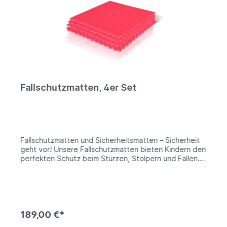
Fallschutzmatten, 4er Set
Fallschutzmatten und Sicherheitsmatten – Sicherheit
geht vor! Unsere Fallschutzmatten bieten Kindern den
perfekten Schutz beim Stürzen, Stolpern und Fallen.
Unser Steckmattensystem lässt sich wie ein Puzzle
nach Blieben zusammensetzen und erweitern: Durch
die schwalbenschwanzförmigen Aussparungen am
Rand ist ein einfaches Zusammenstecken und
Verlegen gewährleistet. Durch diese besondere
Konstruktion werden hervorstehende Kanten
189,00 €*
verhindert und die ideale Fugenbildung vermeidet