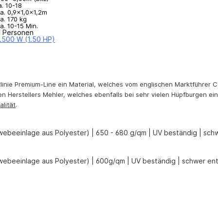
a. 10-18
a. 0,9x1,0x1,2m
a. 170 kg
a. 10-15 Min.
 Personen
1.500 W (1.50 HP)
tlinie Premium-Line ein Material, welches vom englischen Marktführer C
hen Herstellers Mehler, welches ebenfalls bei sehr vielen Hüpfburgen ein
alität
.
webeeinlage aus Polyester) | 650 - 680 g/qm | UV beständig | sc
webeeinlage aus Polyester) | 600g/qm | UV beständig | schwer ent