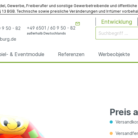
del, Gewerbe, Freiberufler und sonstige Gewerbetreibende und öffentliche Ins
 13 BGB. Technische sowie preisliche Veränderungen und Irrtümer vorbehalt
Entwicklung
+49 6501 / 60 9 50 - 82
 9 50 - 82
außerhalb Deutschlands
burg.de
piel- & Eventmodule
Referenzen
Werbeobjekte
rgen
odule
& Eventmodule
bögen
utz
& Spielmodule
Werbebojen
Gebläse
Sonstiges
anfertigungen
anfertigungen
Preis 
elte
egplanen
Sonstiges Werbemodu
Sonstiges Zubehör
Versandkos
Versandfert