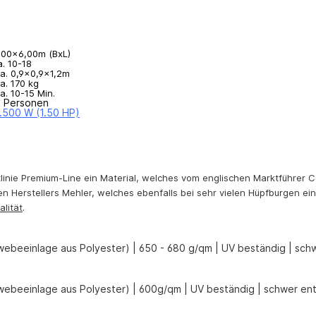
,00x6,00m (BxL)
a. 10-18
a. 0,9x0,9x1,2m
a. 170 kg
a. 10-15 Min.
 Personen
1.500 W (1.50 HP)
tlinie Premium-Line ein Material, welches vom englischen Marktführer C
hen Herstellers Mehler, welches ebenfalls bei sehr vielen Hüpfburgen ein
alität
.
webeeinlage aus Polyester) | 650 - 680 g/qm | UV beständig | sc
webeeinlage aus Polyester) | 600g/qm | UV beständig | schwer ent