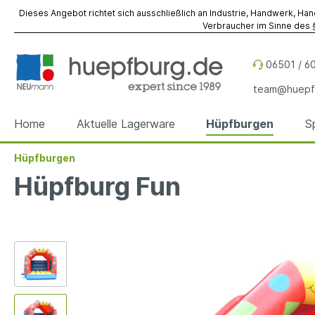
Dieses Angebot richtet sich ausschließlich an Industrie, Handwerk, Han
Verbraucher im Sinne des §
06501 / 60
team@huepf
Home
Aktuelle Lagerware
Hüpfburgen
S
Hüpfburgen
Zur Kategorie Hüpfburgen
Zur Kategorie Spiel- & Eventmodule
Zur Kategorie Referenzen
Zur Kategorie Werbeobjekte
Zur Kategorie Zubehör
Zur Kategorie Vermietung
Hüpfburg Fun
Hüpfburgen
Spiel- & Eventmodule
Hüpfburgen
Sky Dancer
Befestigung
Hüpfburgen
Hüpfbu
Spielm
Spiel- 
Werbe
Fallsch
Event- 
Sonder
Sonder
Werbewürfel
Reparatur
Werbez
Unterl