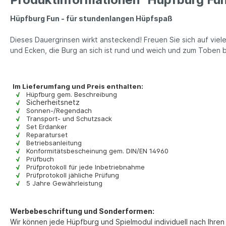
Hüpfburg Fun - für stundenlangen Hüpfspaß
Dieses Dauergrinsen wirkt ansteckend! Freuen Sie sich auf vie
und Ecken, die Burg an sich ist rund und weich und zum Toben 
Im Lieferumfang und Preis enthalten:
√
Hüpfburg gem. Beschreibung
Sicherheitsnetz
√
√
Sonnen-/Regendach
√
Transport- und Schutzsack
√
Set Erdanker
√
Reparaturset
√
Betriebsanleitung
√
Konformitätsbescheinung gem. DIN/EN 14960
√
Prüfbuch
√
Prüfprotokoll für jede Inbetriebnahme
√
Prüfprotokoll jähliche Prüfung
√
5 Jahre Gewährleistung
Werbebeschriftung und Sonderformen:
Wir können jede Hüpfburg und Spielmodul individuell nach Ihre