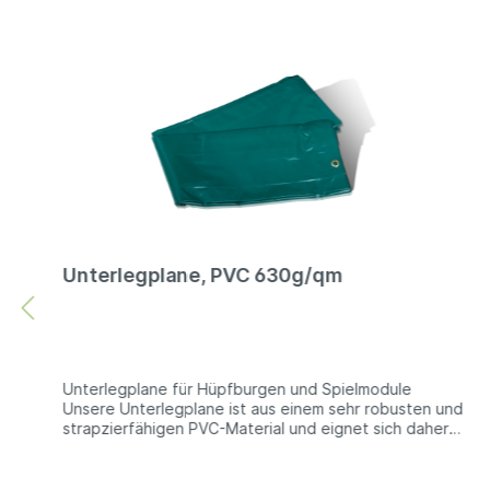
Unterlegplane, PVC 630g/qm
Unterlegplane für Hüpfburgen und Spielmodule
Unsere Unterlegplane ist aus einem sehr robusten und
strapzierfähigen PVC-Material und eignet sich daher
sehr gut zum Schutz von Hüpfburgen und
Spielmodulen gegen Abrieb oder Beschädigungen.
Technische Information: PVC 680g/qm | beidseitig