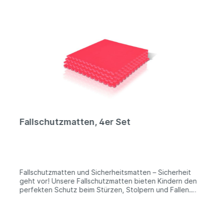
Fallschutzmatten, 4er Set
Fallschutzmatten und Sicherheitsmatten – Sicherheit
geht vor! Unsere Fallschutzmatten bieten Kindern den
perfekten Schutz beim Stürzen, Stolpern und Fallen.
Unser Steckmattensystem lässt sich wie ein Puzzle
nach Blieben zusammensetzen und erweitern: Durch
die schwalbenschwanzförmigen Aussparungen am