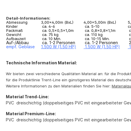
Detail-Informationen:
Abmessung
3,00x4,00m (BxL)
4,00x5,00m (BxL)
5
Kinder
ca. 4-6
ca. 5-10
c
Packmaß
ca. 0,5x0,5x1,0m
ca. 0,8x0,8x1,1m
c
Gewicht
ca. 75 kg
ca. 110 kg
c
Aufbauzeit
ca. 10 Min.
ca. 10-15 Min.
c
Auf-/Abbau
ca. 1-2 Personen
ca. 1-2 Personen
2
empf. Gebläse
1.500 W (1.50 HP)
1.500 W (1.50 HP)
Technische Information Material:
Wir bieten zwei verschiedene Qualitäten Material an: für die Produk
für die Produktlinie Trent-Line ein günstigeres Material des deutsc
Weitere Informationen zu den Materialien finden Sie hier:
Materialqu
Material Trend-Line:
PVC dreischichtig (doppelseitiges PVC mit eingearbeiteter Ge
Material Premium-Line:
PVC dreischichtig (doppelseitiges PVC mit eingearbeiteter Ge