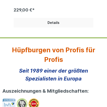
PVC 680g/qm | beidseitig PVC beschichtets
Polyester | es sind keine Farben wählbar Bei
den Produktfotos handelt es sich um Beispiel, die
229,00 €*
Farben der gelieferten Ware können abweichen.
Details
Hüpfburgen von Profis für
Profis
Seit 1989 einer der größten
Spezialisten in Europa
Auszeichnungen & Mitgliedschaften: