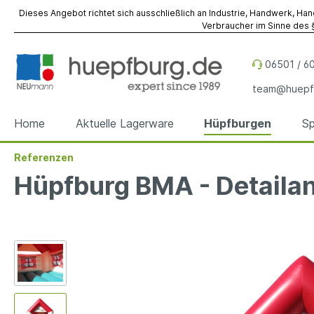
Dieses Angebot richtet sich ausschließlich an Industrie, Handwerk, Han
Verbraucher im Sinne des §
06501 / 60
team@huepf
Home
Aktuelle Lagerware
Hüpfburgen
Sp
Referenzen
Zur Kategorie Hüpfburgen
Zur Kategorie Spiel- & Eventmodule
Zur Kategorie Referenzen
Zur Kategorie Werbeobjekte
Zur Kategorie Zubehör
Zur Kategorie Vermietung
Hüpfburg BMA - Detailans
Hüpfburgen
Spiel- & Eventmodule
Hüpfburgen
Sky Dancer
Befestigung
Hüpfburgen
Hüpfbu
Spielm
Spiel- 
Werbe
Fallsch
Event- 
Sonder
Sonder
Werbewürfel
Reparatur
Werbez
Unterl