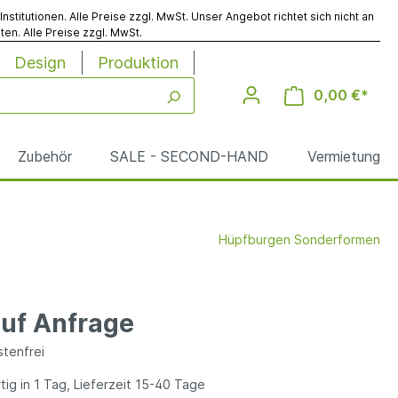
titutionen. Alle Preise zzgl. MwSt. Unser Angebot richtet sich nicht an
en. Alle Preise zzgl. MwSt.
Design
Produktion
0,00 €*
Zubehör
SALE - SECOND-HAND
Vermietung
Hüpfburgen Sonderformen
Werbesäulen
Reinigung
auf Anfrage
le
tenfrei
ig in 1 Tag, Lieferzeit 15-40 Tage