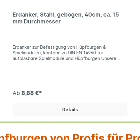
Erdanker, Stahl, gebogen, 40cm, ca. 15
mm Durchmesser
Erdanker zur Befestigung von Hüpfburgen &
Spielmodulen, konform zu DIN EN 14960 für
aufblasbare Spielmodule und Hüpfburgen Unsere
Erdanker sind aus massivem Stahl und am oberen Ende
abgerundet und halten eine Belastung von 1600 N
stand. Somit sind diese Erdanker absolut konform mit
der DIN/EN 14960 für aufblasbare Spielgeräte und
können zusammen mit Hüpfburgen und anderen
ähnlichen Spielgeräten verwendet werden.
Ab
8,88 €*
Technische Information: ca. 40cm lang | ca. 16 mm
Durchmesser | Stahl verzinkt
Details
fburgen von Profis für Pr