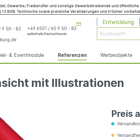
del, Gewerbe, Freiberufler und sonstige Gewerbetreibende und öffentliche Ins
 13 BGB. Technische sowie preisliche Veränderungen und Irrtümer vorbehalt
Entwicklung
+49 6501 / 60 9 50 - 82
 9 50 - 82
außerhalb Deutschlands
burg.de
iel- & Eventmodule
Referenzen
Werbeobjekte
icht mit Illustrationen
rgen
odule
& Eventmodule
bögen
utz
& Spielmodule
Werbebojen
Gebläse
Sonstiges
anfertigungen
anfertigungen
Preis 
elte
egplanen
Sonstiges Werbemodu
Sonstiges Zubehör
Versandkos
Versandfert