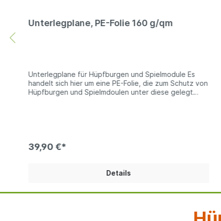
Unterlegplane, PE-Folie 160 g/qm
Unterlegplane für Hüpfburgen und Spielmodule Es
handelt sich hier um eine PE-Folie, die zum Schutz von
Hüpfburgen und Spielmdoulen unter diese gelegt
wird. Natürlich können Sie diese Unterlegplanen auch
zu anderen Zwecken verwenden. Technische
Information: PE-Folie ca. 160g/qm (Reißfestigkeit
750N/5cm) oder 260g/qm Reißfestigkeit 1200N/5cm)
| mit verstärkender Gewebeeinlage | alle 100 cm
umlaufend geöst Bei den Produktfotos handelt es
39,90 €*
sich um Beispiel, die Farben der gelieferten Ware kann
abweichen.
Details
Hüp