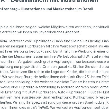
enberg - Illustrationen und Maskottchen im Detail.
piele die Ihnen zeigen, welche Möglichkeiten wir haben, individu
 erstellen wir Ihnen ein unverbindliches Angebot.
em Hersteller von Hüpfburgen? Dann sind Sie bei uns richtig! Gan
 unseren riesigen Hüpfburgen fällt Ihre Werbebotschaft direkt ins A
it Ihrer Werbung bedruckt sind. Damit fällt Ihre Werbung in einer 
n Sie die Menschenmassen um Ihre Werbebotschaft! Wir stellen Hüpf
ch Ihren Vorgaben auch große Hüpfburgen, wie beispielsweise e
fburg nur physikalische Grenzen gesetzt. Stellen Sie sich die bee
uck. Versetzen Sie sich in die Lage der Kinder, die lachend in eine
rg! Wir von huepfburg.de helfen Ihnen dabei mit über 25 Jahren Er
Produktnachbildung oder welches niedliche Tier am besten zu Ihrem
lsweise eine Hüpfburg-Nachbildung in anderen Motiven oder Formen
viel Erfahrung mit LKW-Hüpfburgen, Auto-Hüpfburgen, Fußball-Hüp
motiven. Wie zum Beispiel Giraffenhüpfburg, Kuhhüpfburg, Pferde-
 heißen: Wir sind Ihr Spezialist rund um diese großen Spielmodule.
igen Ihnen dies mit EN 14960. Wir verkaufen Hüpfburgen seit über 