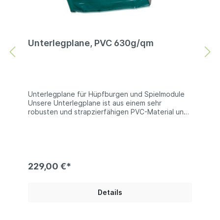
Unterlegplane, PVC 630g/qm
Unterlegplane für Hüpfburgen und Spielmodule
Unsere Unterlegplane ist aus einem sehr
robusten und strapzierfähigen PVC-Material und
eignet sich daher sehr gut zum Schutz von
Hüpfburgen und Spielmodulen gegen Abrieb
oder Beschädigungen. Technische Information:
PVC 680g/qm | beidseitig PVC beschichtets
Polyester | es sind keine Farben wählbar Bei
den Produktfotos handelt es sich um Beispiel, die
229,00 €*
Farben der gelieferten Ware können abweichen.
Details