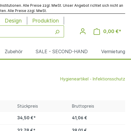
titutionen. Alle Preise zzgl. MwSt. Unser Angebot richtet sich nicht an
en. Alle Preise zzgl. MwSt.
Design
Produktion
0,00 €*
Zubehör
SALE - SECOND-HAND
Vermietung
Hygieneartikel - Infektionsschutz
Werbesäulen
Reinigung
Stückpreis
Bruttopreis
le
34,50 €*
41,06 €
32,78 €*
39,01 €