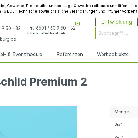
del, Gewerbe, Freiberufler und sonstige Gewerbetreibende und öffentliche Ins
 13 BGB. Technische sowie preisliche Veränderungen und Irrtümer vorbehalt
Entwicklung
+49 6501 / 60 9 50 - 82
 9 50 - 82
außerhalb Deutschlands
burg.de
iel- & Eventmodule
Referenzen
Werbeobjekte
schild Premium 2
rgen
odule
& Eventmodule
bögen
utz
& Spielmodule
Werbebojen
Gebläse
Sonstiges
anfertigungen
anfertigungen
Menge
elte
egplanen
Sonstiges Werbemodu
Sonstiges Zubehör
Bis
1
Bis
4