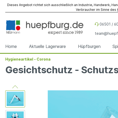
Dieses Angebot richtet sich ausschließlich an Industrie, Handwerk, Han
Verbraucher im Sinne des §
06501 / 60
team@huepf
Home
Aktuelle Lagerware
Hüpfburgen
Sp
Hygieneartikel - Corona
Zur Kategorie Hüpfburgen
Zur Kategorie Spiel- & Eventmodule
Zur Kategorie Referenzen
Zur Kategorie Werbeobjekte
Zur Kategorie Zubehör
Zur Kategorie Vermietung
Gesichtschutz - Schutz
Hüpfburgen
Spiel- & Eventmodule
Hüpfburgen
Sky Dancer
Befestigung
Hüpfburgen
Hüpfbu
Spielm
Spiel- 
Werbe
Fallsch
Event- 
Sonder
Sonder
Werbewürfel
Reparatur
Werbez
Unterl