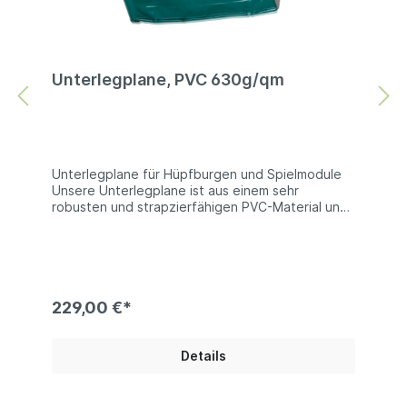
Unterlegplane, PVC 630g/qm
Unterlegplane für Hüpfburgen und Spielmodule
Unsere Unterlegplane ist aus einem sehr
robusten und strapzierfähigen PVC-Material und
eignet sich daher sehr gut zum Schutz von
Hüpfburgen und Spielmodulen gegen Abrieb
oder Beschädigungen. Technische Information:
PVC 680g/qm | beidseitig PVC beschichtets
Polyester | es sind keine Farben wählbar Bei
den Produktfotos handelt es sich um Beispiel, die
229,00 €*
Farben der gelieferten Ware können abweichen.
Details