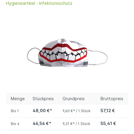
Hygieneartikel - Infektionsschutz
Menge
Stückpreis
Grundpreis
Bruttopreis
48,00 €*
57,12 €
Bis
1
9,60 €* / 1 Stück
46,56 €*
55,41 €
Bis
4
9,31 €* / 1 Stück