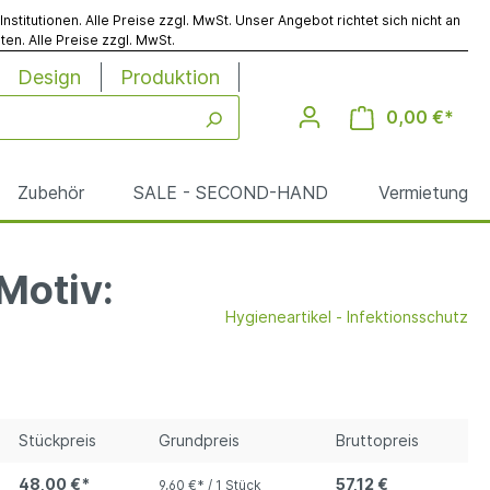
titutionen. Alle Preise zzgl. MwSt. Unser Angebot richtet sich nicht an
en. Alle Preise zzgl. MwSt.
Design
Produktion
0,00 €*
Zubehör
SALE - SECOND-HAND
Vermietung
Motiv:
Hygieneartikel - Infektionsschutz
Werbesäulen
Reinigung
le
Stückpreis
Grundpreis
Bruttopreis
48,00 €*
57,12 €
9,60 €* / 1 Stück