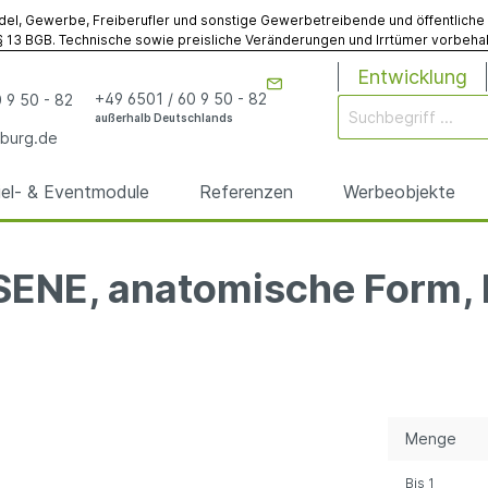
del, Gewerbe, Freiberufler und sonstige Gewerbetreibende und öffentliche Ins
 13 BGB. Technische sowie preisliche Veränderungen und Irrtümer vorbehalt
Entwicklung
+49 6501 / 60 9 50 - 82
 9 50 - 82
außerhalb Deutschlands
burg.de
iel- & Eventmodule
Referenzen
Werbeobjekte
ENE, anatomische Form, 
rgen
odule
& Eventmodule
bögen
utz
& Spielmodule
Werbebojen
Gebläse
Sonstiges
anfertigungen
anfertigungen
elte
egplanen
Sonstiges Werbemodu
Sonstiges Zubehör
Menge
Bis
1