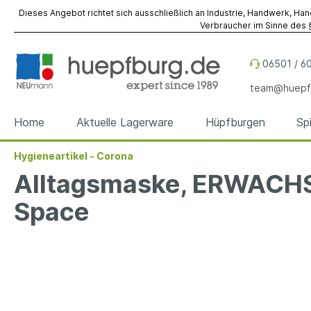
Dieses Angebot richtet sich ausschließlich an Industrie, Handwerk, Han
Verbraucher im Sinne des §
06501 / 60
team@huepf
Home
Aktuelle Lagerware
Hüpfburgen
Sp
Hygieneartikel - Corona
Zur Kategorie Hüpfburgen
Zur Kategorie Spiel- & Eventmodule
Zur Kategorie Referenzen
Zur Kategorie Werbeobjekte
Zur Kategorie Zubehör
Zur Kategorie Vermietung
Alltagsmaske, ERWACHS
Space
Hüpfburgen
Spiel- & Eventmodule
Hüpfburgen
Sky Dancer
Befestigung
Hüpfburgen
Hüpfbu
Spielm
Spiel- 
Werbe
Fallsch
Event- 
Sonder
Sonder
Werbewürfel
Reparatur
Werbez
Unterl