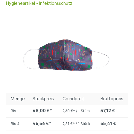
Hygieneartikel - Infektionsschutz
Menge
Stückpreis
Grundpreis
Bruttopreis
48,00 €*
57,12 €
Bis
1
9,60 €* / 1 Stück
46,56 €*
55,41 €
Bis
4
9,31 €* / 1 Stück