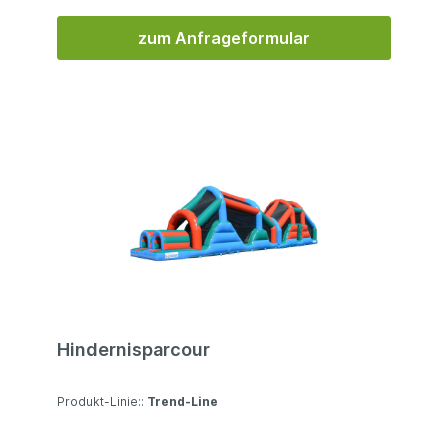
Prüfbuch √ Prüfprotokoll für jede Inbetriebnahme
√ Prüfprotokoll jähliche Prüfung √ 5 Jahre
zum Anfrageformular
Gewährleistung Werbebeschriftung und
Sonderformen:Wir können jede Hüpfburg und
Spielmodul individuell nach Ihren Wünschen mit
Werbung und Beschriftung gestalten oder in
Form und Größe anpassen. Bitte sprechen Sie
uns an. Detail-Informationen:
Abmessung:
2,00x2,50x0,50m (BxHxT) Kinder: ca. 2
Packmaß: ca. 0,5x0,5x0,8m Gewicht: ca. 35
kg Aufbauzeit: ca. 2-5 Min. Auf-/Abbau: ca.
1 Personen empf. Gebläse: 550 W (0,75 HP)
Material: PVC dreischichtig (doppelseitiges PVC
mit eingearbeiteter Gewebeeinlage aus
Polyester) | 650 g/qm | UV beständig | schwer
entflammbar Hersteller:eyye Die hier
gezeigten Produkte zeigen wir vorbehaltlich
Hindernisparcour
technischer Änderungen, weiter können die
Produkte Änderungen in Form, Farben und
Gestaltung unterliegen. Alle angegeben Daten
Produkt-Linie::
Trend-Line
sind Circa-Angaben, Irrtümer und Fehler
vorbehalten. Insbesondere die Packmaße können
später im Gebrauch abweichen.