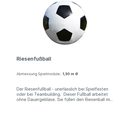
(BxLxH) Personen: 1 Packmaß: ca.
0,9x0,9x1,50m Gewicht: ca. 120 kg Aufbauzeit:
ca. 10 Min. Auf-/Abbau: ca. 1-2 Personen empf.
Gebläse: 1.500 W (1.50 HP) Technische
Information Material: Wir bieten zwei
verschiedene Qualitäten Material an: für die
Produktlinie Premium-Line ein Material, welches
vom englischen Marktführer Coating Applications
speziell für Hüpfburgen und Spielmodule
entwickelt wurde, sowie für die Produktlinie
Trent-Line ein günstigeres Material des
Riesenfußball
deutschen Herstellers Mehler, welches ebenfalls
bei sehr vielen Hüpfburgen und Spielmodulen
eingesetzt wird und eine gute Qualität
Abmessung Spielmodule::
1,50 m Ø
aufweist.Weitere Informationen zu den
Materialien finden Sie hier: Materialqualität.
Material Trend-Line: PVC dreischichtig
Der Riesenfußball - unerlässlich bei Spielfesten
(doppelseitiges PVC mit eingearbeiteter
oder bei Teambuilding. Dieser Fußball arbeitet
Gewebeeinlage aus Polyester) | 650 - 680 g/qm
ohne Dauergebläse. Sie füllen den Riesenball mit
| UV beständig | schwer entflammbar Material
einer Pumpe und können sich dann frei damit
Premium-Line:PVC dreischichtig (doppelseitiges
bewegen. Detail-Informationen:
PVC mit eingearbeiteter Gewebeeinlage aus
Polyester) | 600g/qm | UV beständig | schwer
Abmessung: 1,5m Ø 2,0m Ø 3,0m
entflammbar | antifungal Hersteller:NEUmann
Ø Packmaß: ca. 0,3x0,3x0,5m ca. 0,4x0,4x0,5m
GmbH - huepfburg.de Die hier gezeigten