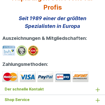
Angaben, Irrtümer und Fehler vorbehalten.
Profis
Insbesondere die Packmaße können später im
Gebrauch abweichen.
Seit 1989 einer der größten
Spezialisten in Europa
Auszeichnungen & Mitgliedschaften:
Zahlungsmethoden:
Der schnelle Kontakt
Shop Service