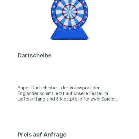
Daten sind Circa-Angaben, Irrtümer und Fehler
vorbehalten. Insbesondere die Packmaße können
später im Gebrauch abweichen.
Dartscheibe
Super Dartscheibe - der Volkssport der
Engländer kommt jetzt auf unsere Feste! Im
Lieferumfang sind 6 Klettpfeile für zwei Spieler
enthalten. Werbebeschriftung wird gesondert
berechnet. Im Lieferumfang und Preis enthalten:
√ Spielmodul gem. Beschreibung
√ Transport- und Schutzsack √ Set Erdanker √
Reparaturset √ Betriebsanleitung √
Preis auf Anfrage
Konformitätsbescheinung gem. DIN/EN 14960 √