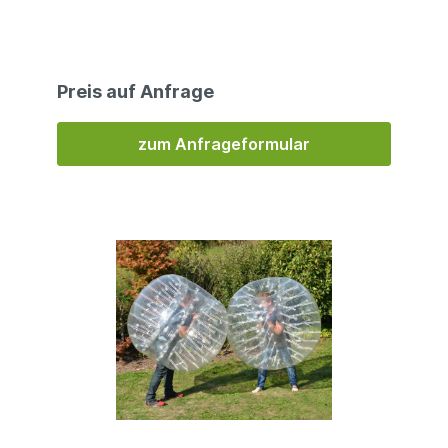
Beschreibung √ Transport- und Schutzsack √ 5
Jahre Gewährleistung Werbebeschriftung und
Sonderformen:Wir können jede Hüpfburg und
Spielmodul individuell nach Ihren Wünschen mit
Werbung und Beschriftung gestalten oder in
Preis auf Anfrage
Form und Größe anpassen. Bitte sprechen Sie
uns an. Detail-Informationen:
Abmessung: 120 cm Ø Personen: 1 Packmaß:
zum Anfrageformular
ca. 0,4x0,4x7,0m Gewicht: ca. 9 kg Aufbauzeit:
ca. 5-10 Min. Auf-/Abbau: ca. 1 Person
Technische Information Material: Wir bieten zwei
verschiedene Qualitäten Material an: für die
Produktlinie Premium-Line ein Material, welches
vom englischen Marktführer Coating Applications
speziell für Hüpfburgen und Spielmodule
entwickelt wurde, sowie für die Produktlinie
Trent-Line ein günstigeres Material des
deutschen Herstellers Mehler, welches ebenfalls
bei sehr vielen Hüpfburgen und Spielmodulen
eingesetzt wird und eine gute Qualität
aufweist.Weitere Informationen zu den
Materialien finden Sie hier: Materialqualität.
Material Trend-Line: PVC dreischichtig
(doppelseitiges PVC mit eingearbeiteter
Gewebeeinlage aus Polyester) | 650 - 680 g/qm