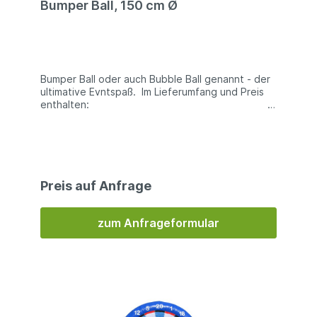
Bumper Ball, 150 cm Ø
| UV beständig | schwer entflammbar Material
Premium-Line:PVC dreischichtig (doppelseitiges
PVC mit eingearbeiteter Gewebeeinlage aus
Polyester) | 600g/qm | UV beständig | schwer
entflammbar | antifungal Hersteller:NEUmann
GmbH - huepfburg.de Die hier gezeigten
Bumper Ball oder auch Bubble Ball genannt - der
Produkte zeigen wir vorbehaltlich technischer
ultimative Evntspaß. Im Lieferumfang und Preis
Änderungen. Die Produkte können Änderungen in
enthalten:
Form, Farben und Gestaltung unterliegen. Alle
√ Spielmodul gem.
angegeben Daten sind Circa-Angaben, Irrtümer
Beschreibung √ Transport- und Schutzsack √ 5
und Fehler vorbehalten. Insbesondere die
Jahre Gewährleistung Werbebeschriftung und
Packmaße können später im Gebrauch
Sonderformen:Wir können jede Hüpfburg und
abweichen.
Spielmodul individuell nach Ihren Wünschen mit
Werbung und Beschriftung gestalten oder in
Preis auf Anfrage
Form und Größe anpassen. Bitte sprechen Sie
uns an. Detail-Informationen:
Abmessung: 150 cm Ø Personen: 1 Packmaß:
zum Anfrageformular
ca. 0,5x0,5x8,0m Gewicht: ca. 11 kg
Aufbauzeit: ca. 5-10 Min. Auf-/Abbau: ca. 1
Personen Hersteller:NEUmann GmbH -
huepfburg.de Die hier gezeigten Produkte
zeigen wir vorbehaltlich technischer Änderungen.
Die Produkte können Änderungen in Form, Farben
und Gestaltung unterliegen. Alle angegeben